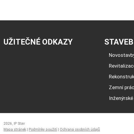
UŽITEČNÉ ODKAZY
STAVEB
Novostavb
Revitaliza
Rekonstru
Zemní prá
Inženýrské 
2026, IP Stav
Mapa stránek
|
Podmínky použití
|
Ochrana osobních údajů