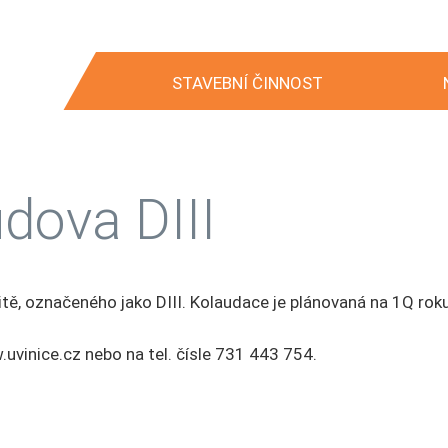
STAVEBNÍ ČINNOST
dova DIII
ě, označeného jako DIII. Kolaudace je plánovaná na 1Q rok
.uvinice.cz nebo na tel. čísle 731 443 754.