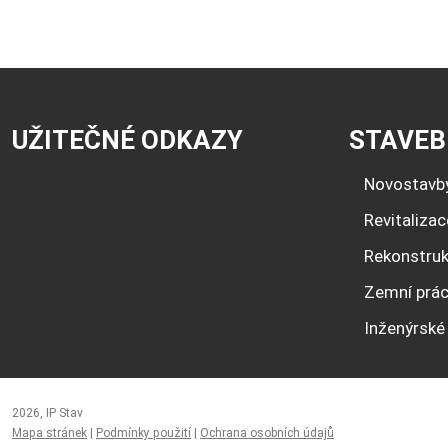
UŽITEČNÉ ODKAZY
STAVEB
Novostavb
Revitaliza
Rekonstru
Zemní prá
Inženýrské 
2026, IP Stav
Mapa stránek
|
Podmínky použití
|
Ochrana osobních údajů