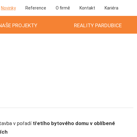
Novinky
Reference
O firmě
Kontakt
Kariéra
NAŠE PROJEKTY
REALITY PARDUBICE
stavba v pořadí
třetího bytového domu v oblíbené
cích